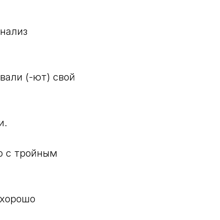
анализ
вали (-ют) свой
и.
р с тройным
 хорошо