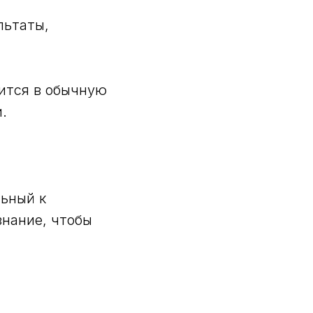
льтаты,
ится в обычную
.
льный к
знание, чтобы