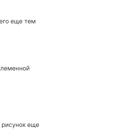
 его еще тем
.
 племенной
л рисунок еще