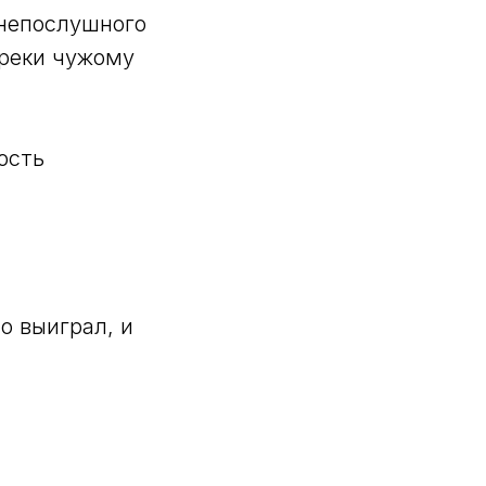
 непослушного
преки чужому
ость
то выиграл, и