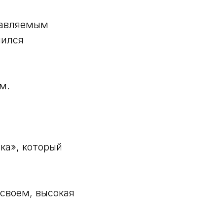
равляемым
мился
м.
ка», который
 своем, высокая