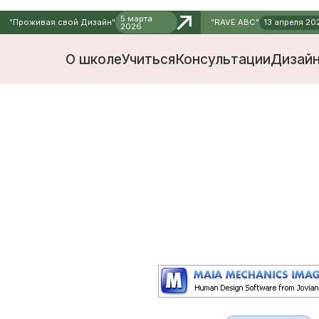
5 марта
"Проживая свой Дизайн"
"RAVE ABC"
13 апреля 2026
2026
О школе
Учиться
Консультации
Дизайн