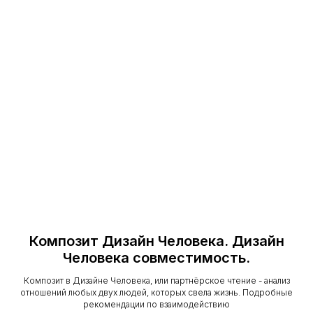
экстремистской организацией и запрещенной в РФ
Позвонить
или написать
+7 (915) 336 1300
Почта
s@hdself.ru
Медиа
Композит Дизайн Человека. Дизайн
Человека совместимость.
Композит в Дизайне Человека, или партнёрское чтение - анализ
отношений любых двух людей, которых свела жизнь. Подробные
рекомендации по взаимодействию