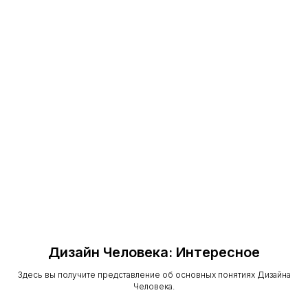
Договор оферты
Политика обработки персональных данных
Сведения об образовательной организации
Доставка и оплата
ИП
Дизайн Человека: Интересное
Здесь вы получите представление об основных понятиях Дизайна
Человека.