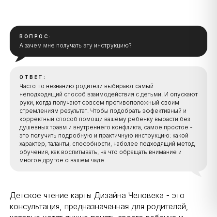
ВОПРОС:
А зачем мне получать эту инструкцию?
ОТВЕТ:
ПСД с 26 января 2026, АВС с 23 марта 2026,
Часто по незнанию родители выбирают самый
неподходящий способ взаимодействия с детьми. И опускают
руки, когда получают совсем противоположный своим
стремлениям результат. Чтобы подобрать эффективный и
корректный способ помощи вашему ребенку вырасти без
душевных травм и внутреннего конфликта, самое простое -
это получить подробную и практичную инструкцию: какой
характер, таланты, способности, наболее подходящий метод
обучения, как воспитывать, на что обращать внимание и
многое другое о вашем чаде.
Детское чтение карты Дизайна Человека - это
консультация, предназначенная для родителей,