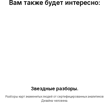
Вам также будет интересно:
Наши
Контакты
Звездные разборы.
Разборы карт знаменитых людей от сертифицированных аналитиков
* Instagram принадлежит компании Meta, признанной
Дизайна человека.
экстремистской организацией и запрещенной в РФ
** Facebook принадлежит компании Meta, признанной